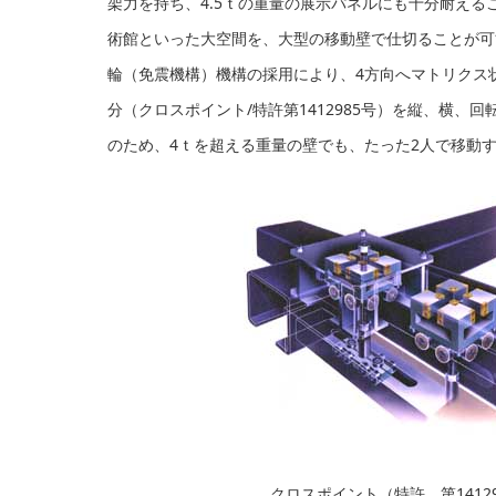
架力を持ち、4.5ｔの重量の展示パネルにも十分耐える
術館といった大空間を、大型の移動壁で仕切ることが可
輪（免震機構）機構の採用により、4方向へマトリクス
分（クロスポイント/特許第1412985号）を縦、横、
のため、4ｔを超える重量の壁でも、たった2人で移動
クロスポイント（特許 第14129