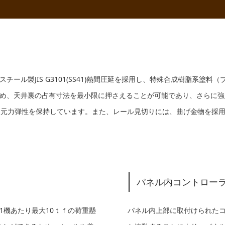
ール製JIS G3101(SS41)熱間圧延を採用し、特殊合成樹脂系塗
め、天井裏の占有寸法を最小限に押さえることが可能であり、さらに強
復元力弾性を保持しています。また、レール見切りには、曲げ金物を採
パネル内コントロー
1機あたり最大10ｔｆの荷重懸
パネル内上部に取付けられた